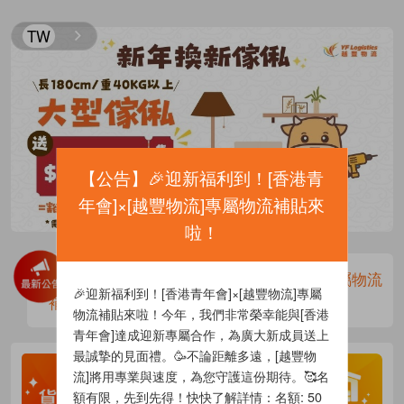
TW
【
公告
】
🎉迎新福利到！[香港青
年會]×[越豐物流]專屬物流補貼來
啦！
🎉迎新福利到！[香港青年會]×[越豐物流]專屬物流
🎉迎新福利到！[香港青年會]×[越豐物流]專屬
補貼來啦！
物流補貼來啦！今年，我們非常榮幸能與[香港
青年會]達成迎新專屬合作，為廣大新成員送上
最誠摯的見面禮。🥳不論距離多遠，[越豐物
流]將用專業與速度，為您守護這份期待。🥰名
額有限，先到先得！快快了解詳情：名額: 50