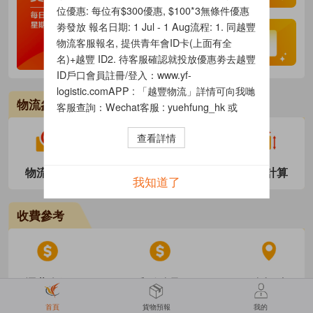
位優惠: 每位有$300優惠, $100*3無條件優惠
劵發放 報名日期: 1 Jul - 1 Aug流程: 1. 同越豐
物流客服報名, 提供青年會ID卡(上面有全
名)+越豐 ID2. 待客服確認就投放優惠劵去越豐
ID戶口會員註冊/登入：www.yf-
logistic.comAPP : 「越豐物流」詳情可向我哋
物流參考
客服查詢：Wechat客服 : yuehfung_hk 或
18025285269WhatsApp香港客服 : 6281
查看詳情
9000
物流追蹤
新手教學
體積計算
我知道了
收費參考
運費介紹
郵政自取
自提點
首頁
貨物預報
我的