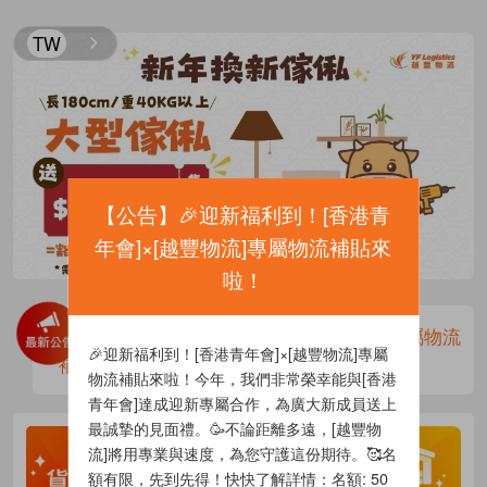
TW
【
公告
】
🎉迎新福利到！[香港青
年會]×[越豐物流]專屬物流補貼來
啦！
🎉迎新福利到！[香港青年會]×[越豐物流]專屬物流
🎉迎新福利到！[香港青年會]×[越豐物流]專屬
補貼來啦！
物流補貼來啦！今年，我們非常榮幸能與[香港
青年會]達成迎新專屬合作，為廣大新成員送上
最誠摯的見面禮。🥳不論距離多遠，[越豐物
流]將用專業與速度，為您守護這份期待。🥰名
額有限，先到先得！快快了解詳情：名額: 50