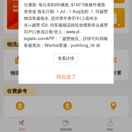
位優惠: 每位有$300優惠, $100*3無條件優惠
劵發放 報名日期: 1 Jul - 1 Aug流程: 1. 同越豐
物流客服報名, 提供青年會ID卡(上面有全
名)+越豐 ID2. 待客服確認就投放優惠劵去越豐
ID戶口會員註冊/登入：www.yf-
logistic.comAPP : 「越豐物流」詳情可向我哋
物流參考
客服查詢：Wechat客服 : yuehfung_hk 或
18025285269WhatsApp香港客服 : 6281
查看詳情
9000
物流追蹤
新手教學
體積計算
我知道了
收費參考
運費介紹
郵政自取
自提點
首頁
貨物預報
我的