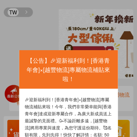
TW
【
公告
】
🎉迎新福利到！[香港青
年會]×[越豐物流]專屬物流補貼來
啦！
🎉迎新福利到！[香港青年會]×[越豐物流]專屬物流
🎉迎新福利到！[香港青年會]×[越豐物流]專屬
補貼來啦！
物流補貼來啦！今年，我們非常榮幸能與[香港
青年會]達成迎新專屬合作，為廣大新成員送上
最誠摯的見面禮。🥳不論距離多遠，[越豐物
流]將用專業與速度，為您守護這份期待。🥰名
額有限，先到先得！快快了解詳情：名額: 50